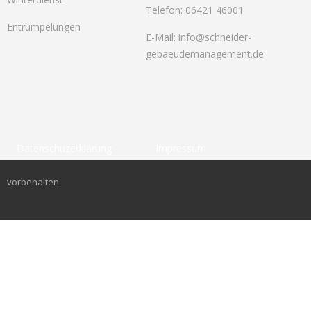
Telefon: 06421 46001
Entrümpelungen
E-Mail:
info@schneider-
gebaeudemanagement.de
Datenschuzerklärung
Impressum
© 2023 Schneider Gebäudemanagement, alle Rechte
vorbehalten.