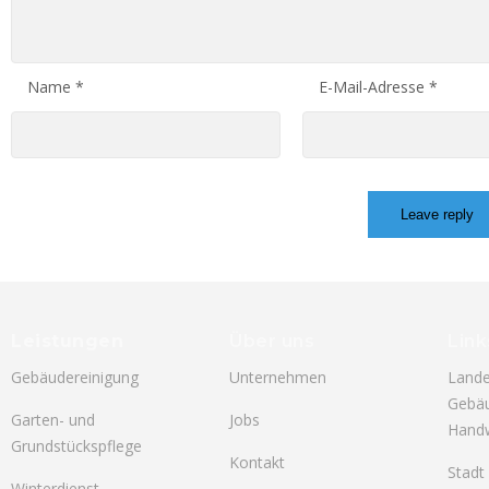
Name
*
E-Mail-Adresse
*
Leistungen
Über uns
Link
Gebäudereinigung
Unternehmen
Lande
Gebäu
Garten- und
Jobs
Hand
Grundstückspflege
Kontakt
Stadt
Winterdienst